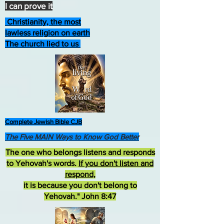
I can prove it
Christianity, the most
lawless religion on earth
The church lied to us
Complete Jewish Bible CJB
The Five MAIN Ways to Know God Better
The one who belongs listens and responds
to Yehovah's words.
If you don't listen and
respond
,
it is because you don't belong to
Yehovah." John 8:47