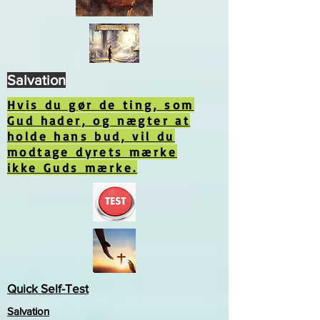
Salvation
Hvis du gør de ting, som
Gud hader, og nægter at
holde hans bud, vil du
modtage dyrets mærke
ikke Guds mærke.
Quick Self-Test
Salvation