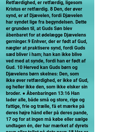
Retfærdighed, er retfærdig, ligesom
Kristus er retfærdig. 8 Den, der øver
synd, er af Djævelen, fordi Djævelen
har syndet lige fra begyndelsen. Dette
er grunden til, at Guds Søn blev
åbenbaret for at ødelægge Djævelens
gerninger.9 Enhver, der er født af Gud,
nægter at praktisere synd, fordi Guds
sæd bliver i ham; han kan ikke blive
ved med at synde, fordi han er født af
Gud. 10 Herved kan Guds børn og
Djævelens børn skelnes: Den, som
ikke øver retfærdighed, er ikke af Gud,
og heller ikke den, som ikke elsker sin
broder. ● Åbenbaringen 13:16 Han
lader alle, både små og store, rige og
fattige, frie og trælle, få et mærke på
deres højre hånd eller på deres pande,
17 og for at ingen må købe eller sælge
undtagen én, der har mærket af dyrets