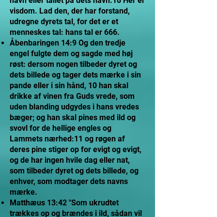
navn eller tallet på dets navn.18 Her er
visdom. Lad den, der har forstand,
udregne dyrets tal, for det er et
menneskes tal: hans tal er 666.
Åbenbaringen 14:9 Og den tredje
engel fulgte dem og sagde med høj
røst: dersom nogen tilbeder dyret og
dets billede og tager dets mærke i sin
pande eller i sin hånd, 10 han skal
drikke af vinen fra Guds vrede, som
uden blanding udgydes i hans vredes
bæger; og han skal pines med ild og
svovl for de hellige engles og
Lammets nærhed:11 og røgen af
deres pine stiger op for evigt og evigt,
og de har ingen hvile dag eller nat,
som tilbeder dyret og dets billede, og
enhver, som modtager dets navns
mærke.
Matthæus 13:42 "Som ukrudtet
trækkes op og brændes i ild, sådan vil