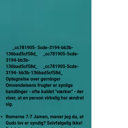
_cc781905- 5cde-3194-bb3b-
136bad5cf58d_ _cc781905-5cde-
3194-bb3b-
136bad5cf58d_ _cc781905-5cde-
3194- bb3b-136bad5cf58d_
Optegnelse over gerninger
Omvendelsens frugter er synlige
handlinger - ofte kaldet "værker" - der
viser, at en person virkelig har ændret
sig.
Romerne 7:7 Jamen, mener jeg da, at
Guds lov er syndig? Selvfølgelig ikke!