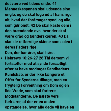
det være ved tidens ende. 41
Menneskesønnen skal udsende sine
engle, og de skal luge ud af hans rige
alt, hvad der forårsager synd, og alle,
som gør ondt. 42 De skal kaste dem i
den brændende ovn, hvor der skal
være gråd og tænderskæren. 43 Da
skal de retfærdige skinne som solen i
deres Faders rige.
Den, der har ører, skal høre.
Hebrews 10:26-27 26 Thi dersom vi
fortsætter med at synde forsætligt
efter at have modtaget Sandhedens
Kundskab, er der ikke længere et
Offer for Synderne tilbage, men en
frygtelig Forventning om Dom og en
Ilds Vrede, som skal fortære
Modstanderne. De næste vers
forklarer, at der er en anden
opstandelse, hvor alle døde vil have en