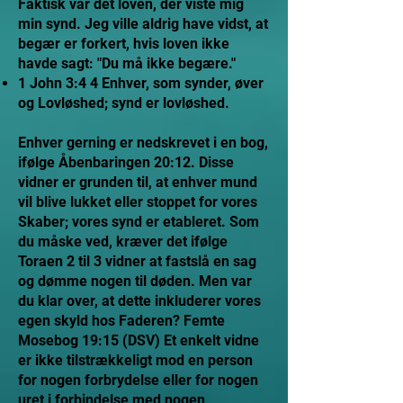
Faktisk var det loven, der viste mig
min synd. Jeg ville aldrig have vidst, at
begær er forkert, hvis loven ikke
havde sagt: "Du må ikke begære."
1 John 3:4 4 Enhver, som synder, øver
og Lovløshed; synd er lovløshed.
Enhver gerning er nedskrevet i en bog,
ifølge Åbenbaringen 20:12. Disse
vidner er grunden til, at enhver mund
vil blive lukket eller stoppet for vores
Skaber; vores synd er etableret. Som
du måske ved, kræver det ifølge
Toraen 2 til 3 vidner at fastslå en sag
og dømme nogen til døden. Men var
du klar over, at dette inkluderer vores
egen skyld hos Faderen? Femte
Mosebog 19:15 (DSV) Et enkelt vidne
er ikke tilstrækkeligt mod en person
for nogen forbrydelse eller for nogen
uret i forbindelse med nogen