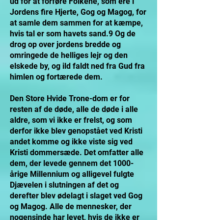
ud for at forføre Folkene, som ere i
Jordens fire Hjerte, Gog og Magog, for
at samle dem sammen for at kæmpe,
hvis tal er som havets sand.9 Og de
drog op over jordens bredde og
omringede de helliges lejr og den
elskede by, og ild faldt ned fra Gud fra
himlen og fortærede dem.
Den Store Hvide Trone-dom er for
resten af de døde, alle de døde i alle
aldre, som vi ikke er frelst, og som
derfor ikke blev genopstået ved Kristi
andet komme og ikke viste sig ved
Kristi dommersæde. Det omfatter alle
dem, der levede gennem det 1000-
årige Millennium og alligevel fulgte
Djævelen i slutningen af det og
derefter blev ødelagt i slaget ved Gog
og Magog. Alle de mennesker, der
nogensinde har levet, hvis de ikke er