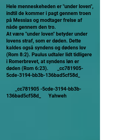
Hele menneskeheden er "under loven",
indtil de kommer i pagt gennem troen
på Messias og modtager frelse af
nåde gennem den tro.
At være "under loven" betyder under
lovens straf, som er døden. Dette
kaldes også syndens og dødens lov
(Rom 8:2). Paulus udtaler lidt tidligere
i Romerbrevet, at syndens løn er
døden (Rom 6:23). _cc781905-
5cde-3194-bb3b-136bad5cf58d_
_cc781905 -5cde-3194-bb3b-
136bad5cf58d_ Yahweh