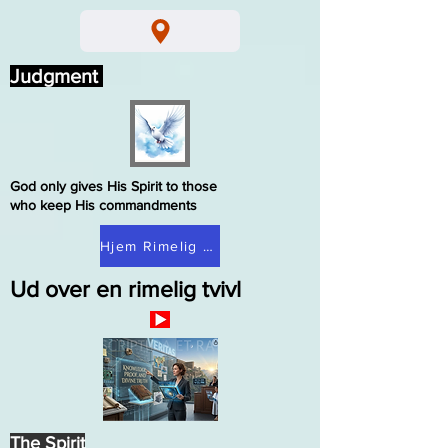
Judgment
God only gives His Spirit to those
who keep His commandments
Hjem Rimelig tvivl
Ud over en rimelig tvivl
The Spirit