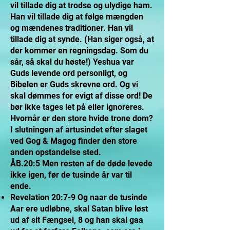
vil tillade dig at trodse og ulydige ham.
Han vil tillade dig at følge mængden
og mændenes traditioner. Han vil
tillade dig at synde. (Han siger også, at
der kommer en regningsdag. Som du
sår, så skal du høste!) Yeshua var
Guds levende ord personligt, og
Bibelen er Guds skrevne ord. Og vi
skal dømmes for evigt af disse ord! De
bør ikke tages let på eller ignoreres.
Hvornår er den store hvide trone dom?
I slutningen af årtusindet efter slaget
ved Gog & Magog finder den store
anden opstandelse sted.
ÅB.20:5 Men resten af de døde levede
ikke igen, før de tusinde år var til
ende.
Revelation 20:7-9 Og naar de tusinde
Aar ere udløbne, skal Satan blive løst
ud af sit Fængsel, 8 og han skal gaa