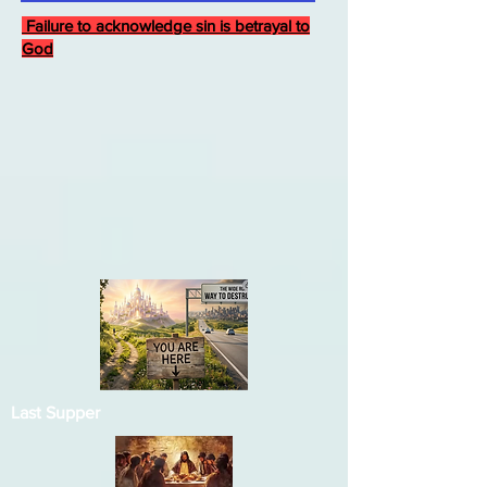
Failure to acknowledge sin is betrayal to
God
Last Supper