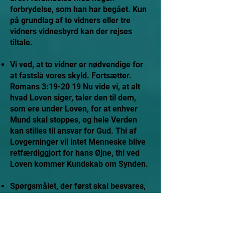
forbrydelse, som han har begået. Kun
på grundlag af to vidners eller tre
vidners vidnesbyrd kan der rejses
tiltale.
Vi ved, at to vidner er nødvendige for
at fastslå vores skyld. Fortsætter.
Romans 3:19-20 19 Nu vide vi, at alt
hvad Loven siger, taler den til dem,
som ere under Loven, for at enhver
Mund skal stoppes, og hele Verden
kan stilles til ansvar for Gud. Thi af
Lovgerninger vil intet Menneske blive
retfærdiggjort for hans Øjne, thi ved
Loven kommer Kundskab om Synden.
Spørgsmålet, der først skal besvares,
er, hvem er dem, der er "under loven"?
For tidens skyld vil vi blot sige, at hele
menneskeheden er "under loven",