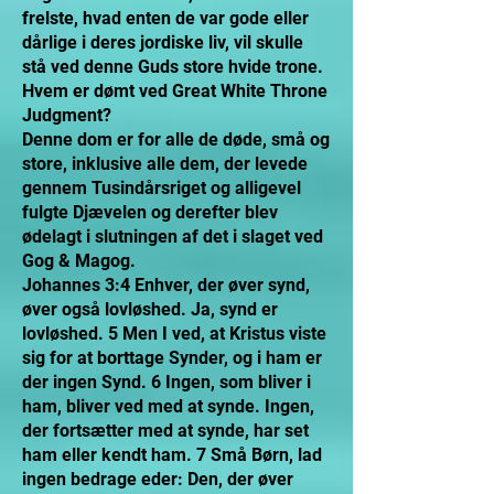
frelste, hvad enten de var gode eller
dårlige i deres jordiske liv, vil skulle
stå ved denne Guds store hvide trone.
Hvem er dømt ved Great White Throne
Judgment?
Denne dom er for alle de døde, små og
store, inklusive alle dem, der levede
gennem Tusindårsriget og alligevel
fulgte Djævelen og derefter blev
ødelagt i slutningen af det i slaget ved
Gog & Magog.
Johannes 3:4 Enhver, der øver synd,
øver også lovløshed. Ja, synd er
lovløshed. 5 Men I ved, at Kristus viste
sig for at borttage Synder, og i ham er
der ingen Synd. 6 Ingen, som bliver i
ham, bliver ved med at synde. Ingen,
der fortsætter med at synde, har set
ham eller kendt ham. 7 Små Børn, lad
ingen bedrage eder: Den, der øver