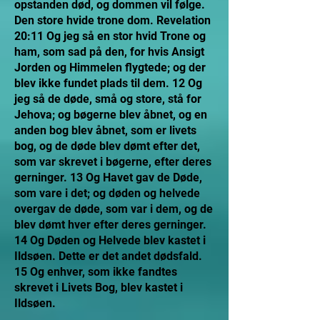
opstanden død, og dommen vil følge.
Den store hvide trone dom. Revelation
20:11 Og jeg så en stor hvid Trone og
ham, som sad på den, for hvis Ansigt
Jorden og Himmelen flygtede; og der
blev ikke fundet plads til dem. 12 Og
jeg så de døde, små og store, stå for
Jehova; og bøgerne blev åbnet, og en
anden bog blev åbnet, som er livets
bog, og de døde blev dømt efter det,
som var skrevet i bøgerne, efter deres
gerninger. 13 Og Havet gav de Døde,
som vare i det; og døden og helvede
overgav de døde, som var i dem, og de
blev dømt hver efter deres gerninger.
14 Og Døden og Helvede blev kastet i
Ildsøen. Dette er det andet dødsfald.
15 Og enhver, som ikke fandtes
skrevet i Livets Bog, blev kastet i
Ildsøen.